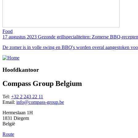
Food
17 augustus 2023
Gezonde grillspecialiteiten: Zomerse BBQ-recepten
De zomer is in volle swing en BBQ's worden overal aangestoken voor h
Hoofdkantoor
Compass Group Belgium
Tel:
+32 2 243 22 11
Email:
info@compass-group.be
Hermeslaan 1H
1831 Diegem
België
Route