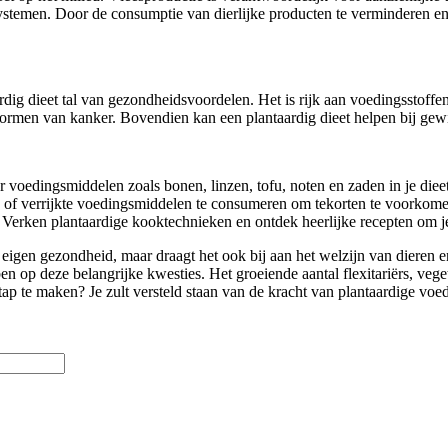
systemen. Door de consumptie van dierlijke producten te verminderen en 
dig dieet tal van gezondheidsvoordelen. Het is rijk aan voedingsstoffen
vormen van kanker. Bovendien kan een plantaardig dieet helpen bij gewic
r voedingsmiddelen zoals bonen, linzen, tofu, noten en zaden in je di
f verrijkte voedingsmiddelen te consumeren om tekorten te voorkomen. 
 Verken plantaardige kooktechnieken en ontdek heerlijke recepten om je
e eigen gezondheid, maar draagt het ook bij aan het welzijn van dieren
 op deze belangrijke kwesties. Het groeiende aantal flexitariërs, vege
tap te maken? Je zult versteld staan van de kracht van plantaardige voe