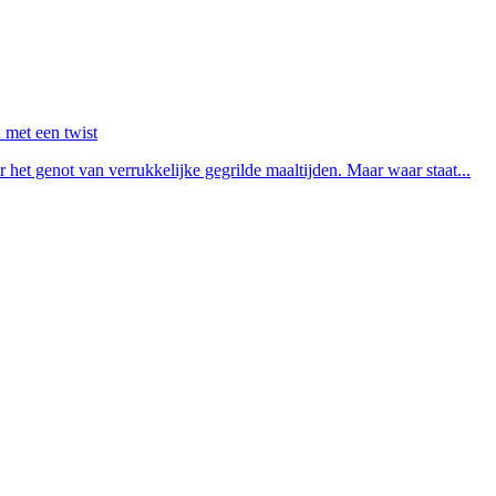
 met een twist
et genot van verrukkelijke gegrilde maaltijden. Maar waar staat...