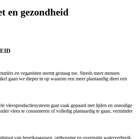
et en gezondheid
EID
getariërs en veganisten neemt gestaag toe. Steeds meer mensen
rtikel gaan we dieper in op waarom een meer plantaardig dieet een
onele vleesproductiesysteem gaat vaak gepaard met lijden en onnodige
er vlees te consumeren of volledig plantaardig te gaan, verminder
e uitstoot van broeikasgassen, ontbossing en overmatig waterverbruik.