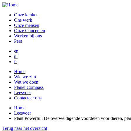
Overslaan
en
Onze keuken
naar
Ons werk
de
Onze mensen
inhoud
Onze Concepten
gaan
Werken bij ons
Pers
en
nl
fr
Home
Wie we zijn
Wat we doen
Planet Compass
Leesvoer
Contacteer ons
Home
Leesvoer
Plant Powerful: De overweldigende voordelen voor dieren, pla
Terug naar het overzicht