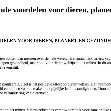
nde voordelen voor dieren, plane
DELEN VOOR DIEREN, PLANEET EN GEZONDH
tgewoonten van mensen over de hele wereld. Het aantal flexitariërs, ve
 eigen gezondheid, maar ook voor dierenwelzijn en het milieu. In dit a
 levensstijl.
lantaardig dieet is het positieve effect op dierenwelzijn. Het traditi
d en hebben vaak te maken met pijnlijke leefomstandigheden. Door mind
n de vermindering van dierenleed.
fect op het milieu. Vleesproductie is verantwoordelijk voor aanzienlijk