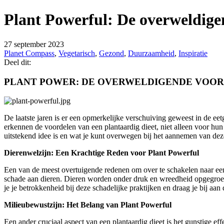
Plant Powerful: De overweldige
27 september 2023
Planet Compass
,
Vegetarisch
,
Gezond
,
Duurzaamheid
,
Inspiratie
Deel dit:
PLANT POWER: DE OVERWELDIGENDE VOOR
De laatste jaren is er een opmerkelijke verschuiving geweest in de ee
erkennen de voordelen van een plantaardig dieet, niet alleen voor hun
uitstekend idee is en wat je kunt overwegen bij het aannemen van deze
Dierenwelzijn: Een Krachtige Reden voor Plant Powerful
Een van de meest overtuigende redenen om over te schakelen naar een p
schade aan dieren. Dieren worden onder druk en wreedheid opgegroei
je je betrokkenheid bij deze schadelijke praktijken en draag je bij aa
Milieubewustzijn: Het Belang van Plant Powerful
Een ander cruciaal aspect van een plantaardig dieet is het gunstige ef