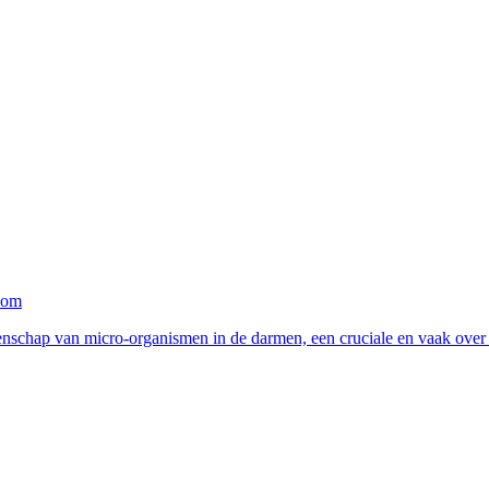
oom
schap van micro-organismen in de darmen, een cruciale en vaak over h