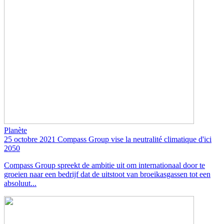
Planète
25 octobre 2021
Compass Group vise la neutralité climatique d'ici
2050
Compass Group spreekt de ambitie uit om internationaal door te
groeien naar een bedrijf dat de uitstoot van broeikasgassen tot een
absoluut...