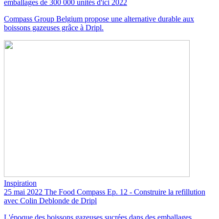
emballages de 300 000 unités d'ici 2022
Compass Group Belgium propose une alternative durable aux
boissons gazeuses grâce à Dripl.
Inspiration
25 mai 2022
The Food Compass Ep. 12 - Construire la refillution
avec Colin Deblonde de Dripl
L'époque des boissons gazeuses sucrées dans des emballages