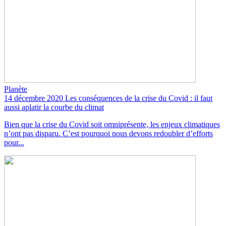
Planète
14 décembre 2020
Les conséquences de la crise du Covid : il faut
aussi aplatir la courbe du climat
Bien que la crise du Covid soit omniprésente, les enjeux climatiques
n’ont pas disparu. C’est pourquoi nous devons redoubler d’efforts
pour...