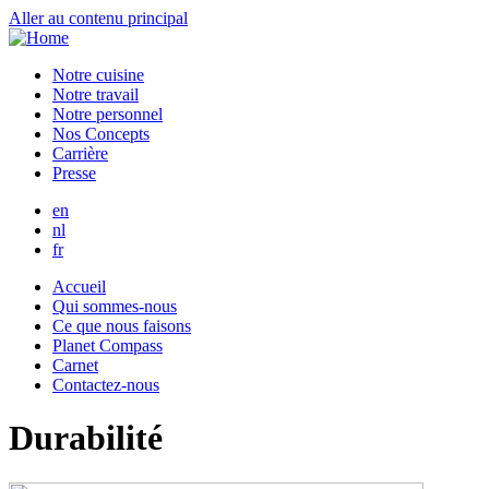
Aller au contenu principal
Notre cuisine
Notre travail
Notre personnel
Nos Concepts
Carrière
Presse
en
nl
fr
Accueil
Qui sommes-nous
Ce que nous faisons
Planet Compass
Carnet
Contactez-nous
Durabilité